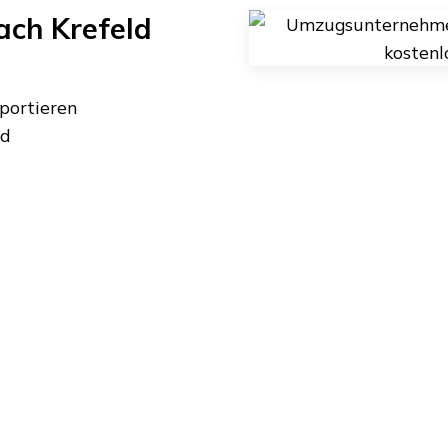
nach
Krefeld
portieren
ld